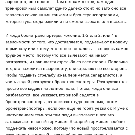
аэропорта, оно просто… Там нет самолетов, там один
тренировочный самолет где-то далеко стоит, но зато оно все
завалено сожженными танками и бронетранспортерами,
которые туда-сюда ездили и не смогли выехать или въехать.
И когда бронетранспортеры, колонна: 1-2 или 2, или 4 в
зависимости от того, что доставляется, подъезжают к новому
терминалу или к тому, что от него осталось – вот здесь самое
трудное место, потому что все вылезают, начинают
разгружать, и начинается стрельба со всех сторон. Половина
тех, кто находится в аэропорту, они стреляют во все стороны,
чтобы подавить стрельбу из-за периметра сепаратистов, а
часть людей разгружает бронетранспортеры. Разгружают так:
просто все кидают на летное поле. Потом, когда они все
разбегаются, все уезжают, кто живой садятся в
бронетранспортеры, затаскивают туда раненных, потом
бронетранспортеры, если они еще не горят, уезжают. И уже с
наступлением темноты там люди выползают и все это
затаскивают в новый терминал. В старый терминал вообще
подъехать невозможно, потому что новый простреливается с
двух сторон, а старый – так вообще со всех сторон, и