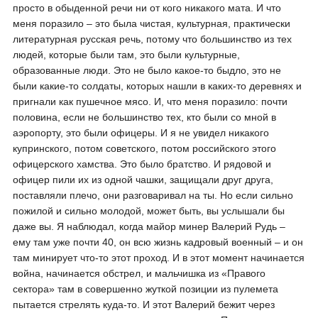
просто в обыденной речи ни от кого никакого мата. И что
меня поразило – это была чистая, культурная, практически
литературная русская речь, потому что большинство из тех
людей, которые были там, это были культурные,
образованные люди. Это не было какое-то быдло, это не
были какие-то солдаты, которых нашли в каких-то деревнях и
пригнали как пушечное мясо. И, что меня поразило: почти
половина, если не большинство тех, кто были со мной в
аэропорту, это были офицеры. И я не увидел никакого
купринского, потом советского, потом российского этого
офицерского хамства. Это было братство. И рядовой и
офицер пили их из одной чашки, защищали друг друга,
поставляли плечо, они разговаривал на ты. Но если сильно
пожилой и сильно молодой, может быть, вы услышали бы
даже вы. Я наблюдал, когда майор минер Валерий Рудь –
ему там уже почти 40, он всю жизнь кадровый военный – и он
там минирует что-то этот проход. И в этот момент начинается
война, начинается обстрел, и мальчишка из «Правого
сектора» там в совершенно жуткой позиции из пулемета
пытается стрелять куда-то. И этот Валерий бежит через