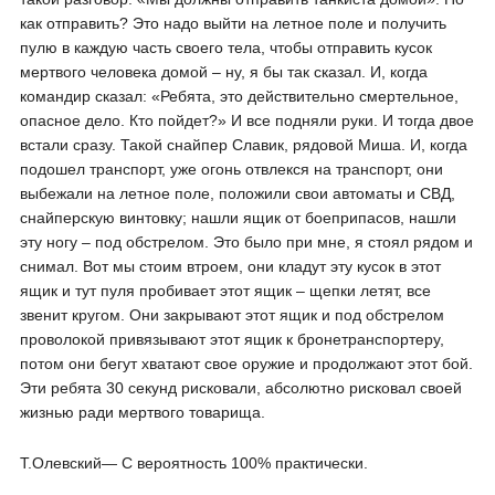
как отправить? Это надо выйти на летное поле и получить
пулю в каждую часть своего тела, чтобы отправить кусок
мертвого человека домой – ну, я бы так сказал. И, когда
командир сказал: «Ребята, это действительно смертельное,
опасное дело. Кто пойдет?» И все подняли руки. И тогда двое
встали сразу. Такой снайпер Славик, рядовой Миша. И, когда
подошел транспорт, уже огонь отвлекся на транспорт, они
выбежали на летное поле, положили свои автоматы и СВД,
снайперскую винтовку; нашли ящик от боеприпасов, нашли
эту ногу – под обстрелом. Это было при мне, я стоял рядом и
снимал. Вот мы стоим втроем, они кладут эту кусок в этот
ящик и тут пуля пробивает этот ящик – щепки летят, все
звенит кругом. Они закрывают этот ящик и под обстрелом
проволокой привязывают этот ящик к бронетранспортеру,
потом они бегут хватают свое оружие и продолжают этот бой.
Эти ребята 30 секунд рисковали, абсолютно рисковал своей
жизнью ради мертвого товарища.
Т.Олевский― С вероятность 100% практически.