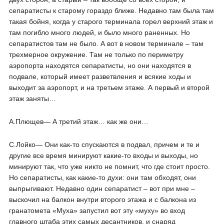
сепаратисты к старому гораздо ближе. Недавно там была там
такая бойня, когда у старого терминала горел верхний этаж и
там погибло много людей, и было много раненных. Но
сепаратистов там не было. А вот в новом терминале – там
трехмерное окружение. Там не только по периметру
аэропорта находятся сепаратисты, но они находятся в
подвале, который имеет разветвления и всякие ходы и
выходит за аэропорт, и на третьем этаже. А первый и второй
этаж заняты…
А.Плющев― А третий этаж… как же они…
С.Лойко― Они как-то спускаются в подвал, причем и те и
другие все время минируют какие-то входы и выходы, но
минируют так, что уже никто не помнит, что где стоит просто.
Но сепаратисты, как какие-то духи: они там обходят, они
выпрыгивают. Недавно один сепаратист – вот при мне –
выскочил на балкон внутри второго этажа и с балкона из
гранатомета «Муха» запустил вот эту «муху» во вход
главного штаба этих самых десантников, и снаряд