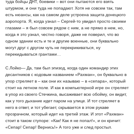
туда бойцы ДНТ, боевики – вот они пытаются его взять
штурмом, и они туда не попадают. Хотя не совсем так, там
есть нюансы, как на самом деле устроена защита донецкого
аэропорта. Я, когда узнал – Сергей-то увидел просто своими
глазами – я был совсем рядом с ним, а не прямо в нем, но,
когда я это узнал, честно говоря, даже не поверил, что во
одном здании есть и те и другие военные, они буквально
могут друг с другом чуть не перекрикиваться, ну
перекидываться грантами…
С.Лойко― Да, там был эпизод, когда один командир этих
десантников с кодовым названием «Рахман», он буквально в
упор стреляет в – как они их называю – в «сепара», который
стоит на летном поле. И как в компьютерной игре он стреляет
в упор из своего Стечкина, высаживает всю обойму, он видит,
как у того дыхание идет паром на улице. И тот стреляет в
него в ответ, и тот убегает, скрывается в этом рукаве
прозрачном, который идет на третий этаж. И этот «Рахман»
стоит в таком ступоре: «Как! Как я не попал!», и он кричит:
«Сепар! Сепар! Вернись!» А того уже и след простыл.