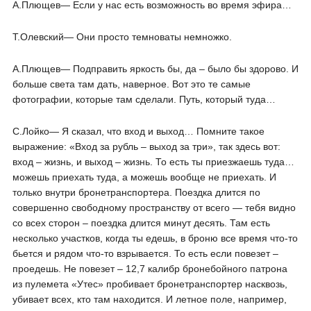
А.Плющев― Если у нас есть возможность во время эфира…
Т.Олевский― Они просто темноваты немножко.
А.Плющев― Подправить яркость бы, да – было бы здорово. И
больше света там дать, наверное. Вот это те самые
фотографии, которые там сделали. Путь, который туда…
С.Лойко― Я сказал, что вход и выход… Помните такое
выражение: «Вход за рубль – выход за три», так здесь вот:
вход – жизнь, и выход – жизнь. То есть ты приезжаешь туда…
можешь приехать туда, а можешь вообще не приехать. И
только внутри бронетранспортера. Поездка длится по
совершенно свободному пространству от всего — тебя видно
со всех сторон – поездка длится минут десять. Там есть
несколько участков, когда ты едешь, в броню все время что-то
бьется и рядом что-то взрывается. То есть если повезет –
проедешь. Не повезет – 12,7 калибр бронебойного патрона
из пулемета «Утес» пробивает бронетранспортер насквозь,
убивает всех, кто там находится. И летное поле, например,