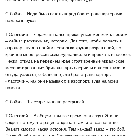
С.Лойко― Надо было встать перед бронетранспортерами,
помахать рукой.
Т.Олевский― Я даже пытался прикинуться мешком с песком
– сейчас расскажу эту историю. Для того, чтобы попасть в
аэропорт, нужно пройти несколько кругов разрешений, по
крайней мере, российским журналистам и приехать в поселок
Пески, откуда на переднем крае стоят военные украинские
механизированные бригады: артиллеристы и десантники, и
оттуда уезжают, собственно, эти бронетранспортеры,
«ласточки», как они называют, в аэропорт. Туда на моей
памяти…
С.Лойко― Ты секреты-то не раскрывай…
Т.Олевский― В общем, там все время они ездят. Это не
секрет, потому что рация открытая там, это все понятно.
Значит, смотри, какая история. Там каждый заезд – это бой.
По крайней мере, то, что Сережа рассказывал, он видел это