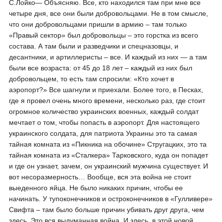
С.Лойко― Объясняю. Все, кто находился там при мне все
четыре дня, все они были добровольцами. Не в том смысле,
что они добровольцами пришли в армию – там только
«Правый сектор» был добровольцы – это горстка из всего
состава. А там были и разведчики и спецназовцы, и
десантники, и артиллеристы – все. И каждый из них — а там
были все возраста: от 45 до 18 лет – каждый из них был
добровольцем, то есть там спросили: «Кто хочет в
аэропорт?» Все шагнули и приехали. Более того, в Песках,
где я провел очень много времени, несколько раз, где стоит
огромное количество украинских военных, каждый солдат
мечтает о том, чтобы попасть в аэропорт. Для настоящего
украинского солдата, для патриота Украины это та самая
тайная комната из «Пикника на обочине» Стругацких, это та
тайная комната из «Сталкера» Тарковского, куда он попадет
и где он узнает, зачем, он украинский мужчина существует. И
вот несоразмерность… Вообще, вся эта война не стоит
выеденного яйца. Не было никаких причин, чтобы ее
начинать. У тупоконечников и остроконечников в «Гулливере»
Свифта – там было больше причин убивать друг друга, чем
здесь. Это вся выдуманная война. И здесь, в этой новой