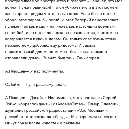
простреливаемое пространство и говорит: «Паренек, это моя
война. Ну-ка подвинься!», и он убирает его и в этот момент
здесь просто рядом что-то взрывается. Если бы он его не
убрал, этот парень бы погиб. И этот Валерий переставляет
пулемет так как надо и начинает, как настоящий военный,
вести бой, и он его ведет, пока он не кончается, и потом он
возвращается к своим делам. Он только спас жизнь этому
неизвестному добровольцу рядовому. И самый
поразительный для меня момент был, когда танкиста
отправляли домой. Значит, был танк. Танк сгорел…
А.Плющев― У нас полминуты.
С.Лойко― Ну, я расскажу после.
А.Плющев― Давайте. Напоминаю, что у нас здесь Сергей
Лойко, корреспондент «LosAngelesTimes», Тимур Олевский,
журналист российской радиостанции «Эхо Москвы» и
российского телеканала «Дождь». Мы вернемся через пять
минут сразу после новостей и рекламы.