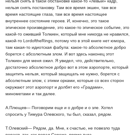
нельзя снять в такой обстановке какой-то «левый» кадр,
нельзя снять постановку. Там все время экшен, там все
время настоящие глаза, там все время настоящее
внутреннее состояние героев. И, конечно, это такое
эпическое произведение, это какое-то эпическое событие, это
какой-то оживший Толкиен, который мне никогда не нравился,
какой-то LordoftheRings, потому что в этой книге нет юмора,
там какая-то идиотская фабула: какое-то абсолютное добро
борется с абсолютным злом. И вот здесь наконец этот
Толкиен для меня ожил. Я увидел, что, действительно,
достаточно абсолютное добро вот в этом аэропорте, который
защитить нельзя, который защищать не нужно, борется с
абсолютным злом, с этими орками, которые со всех сторон
окружают этот аэропорт и долбят его «Градами»,
минометами и так далее.
А.Плющев― Поговорим еще и о добре и о зле. Хотел
спросить у Тимура Олевского, ты был, сказал, рядом.
Т.Олевский― Рядом, да. Мне, к счастью, не повезло туда
попасть так, как попал Сережа, прямо туда.