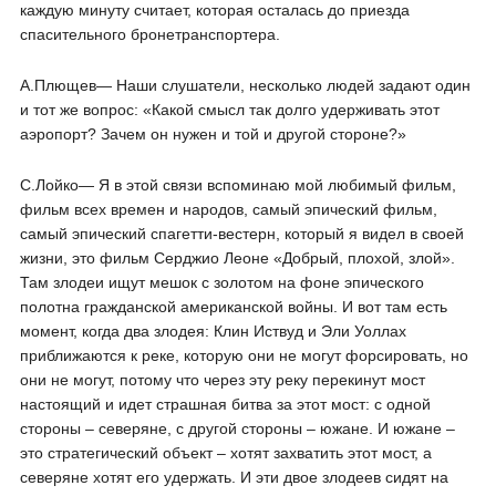
каждую минуту считает, которая осталась до приезда
спасительного бронетранспортера.
А.Плющев― Наши слушатели, несколько людей задают один
и тот же вопрос: «Какой смысл так долго удерживать этот
аэропорт? Зачем он нужен и той и другой стороне?»
С.Лойко― Я в этой связи вспоминаю мой любимый фильм,
фильм всех времен и народов, самый эпический фильм,
самый эпический спагетти-вестерн, который я видел в своей
жизни, это фильм Серджио Леоне «Добрый, плохой, злой».
Там злодеи ищут мешок с золотом на фоне эпического
полотна гражданской американской войны. И вот там есть
момент, когда два злодея: Клин Иствуд и Эли Уоллах
приближаются к реке, которую они не могут форсировать, но
они не могут, потому что через эту реку перекинут мост
настоящий и идет страшная битва за этот мост: с одной
стороны – северяне, с другой стороны – южане. И южане –
это стратегический объект – хотят захватить этот мост, а
северяне хотят его удержать. И эти двое злодеев сидят на