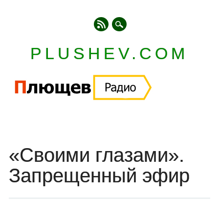
PLUSHEV.COM
Главное меню
Skip
to
content
«Своими глазами».
Запрещенный эфир