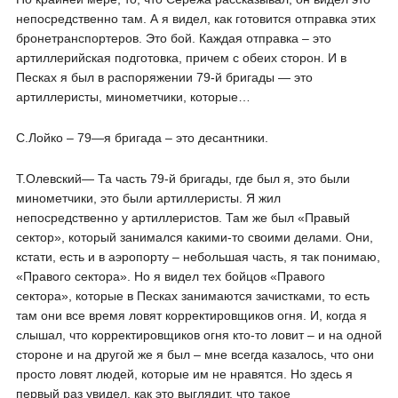
непосредственно там. А я видел, как готовится отправка этих
бронетранспортеров. Это бой. Каждая отправка – это
артиллерийская подготовка, причем с обеих сторон. И в
Песках я был в распоряжении 79-й бригады — это
артиллеристы, минометчики, которые…
С.Лойко – 79―я бригада – это десантники.
Т.Олевский― Та часть 79-й бригады, где был я, это были
минометчики, это были артиллеристы. Я жил
непосредственно у артиллеристов. Там же был «Правый
сектор», который занимался какими-то своими делами. Они,
кстати, есть и в аэропорту – небольшая часть, я так понимаю,
«Правого сектора». Но я видел тех бойцов «Правого
сектора», которые в Песках занимаются зачистками, то есть
там они все время ловят корректировщиков огня. И, когда я
слышал, что корректировщиков огня кто-то ловит – и на одной
стороне и на другой же я был – мне всегда казалось, что они
просто ловят людей, которые им не нравятся. Но здесь я
первый раз увидел, как это выглядит, что такое