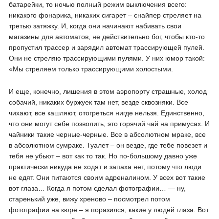
батарейки, то ночью полный режим выключения всего:
никакого фонарика, никаких сигарет – снайпер стреляет на
третью затяжку. И, когда они начинают набивать свои
магазины для автоматов, не действительно бог, чтобы кто-то
пропустил трассер и зарядил автомат трассирующей пулей.
Они не стреляю трассирующими пулями. У них юмор такой:
«Мы стреляем только трассирующими холостыми.
И еще, конечно, лишения в этом аэропорту страшные, холод
собачий, никаких буржуек там нет, везде сквозняки. Все
чихают, все кашляют, отогреться нигде нельзя. Единственно,
что они могут себе позволить, это горячий чай на примусах. И
чайники такие черные-черные. Все в абсолютном мраке, все
в абсолютном сумраке. Туалет – он везде, где тебе повезет и
тебя не убьют – вот как то так. Но по-большому давно уже
практически никуда не ходят и запаха нет, потому что люди
не едят. Они питаются своим адреналином. У всех вот такие
вот глаза… Когда я потом сделал фотографии… — ну,
старенький уже, вижу хреново – посмотрел потом
фотографии на кюре – я поразился, какие у людей глаза. Вот