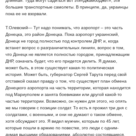
длинная. Туда могут садиться вот эти«ДжамбоДжет», эти
большие транспортные самолеты. В принципе, да, украинцы
пока ее не взорвали.
Т.Олевский― Тут надо понимать, что аэропорт – это часть
Донецка, это район Донецка. Пока аэропорт украинский,
Донецк не город полностью под контролем ДНР, и, когда
встанет вопрос о разграничительных линиях, вопрос в том,
что Донецк не является полностью городом, принадлежащим
ДНР, означать будет, что его придется делить. Я думаю,
может быть, в этом существует какая-то политическая
история. Может быть, губернатор Сергей Тарута перед свой
отставкой сказал правду о том, что существует план обмена
Донецкого аэропорта на часть территории, которая находится
под Мариуполем и занята боевиками или другой какой-то
частью территории. Возможно, он нужен для этого, но опять
же мы говорим с позиции солдат. То есть я прожил три дня с
солдатами, с военными, и они не думают о таком обмене,
хотя обсуждают это. Я видел мужчин, которым по 45 лет,
которые пошли в армию по повестке, это люди с одним-
думая высшими образованиями, абсолютно состоявшиеся,