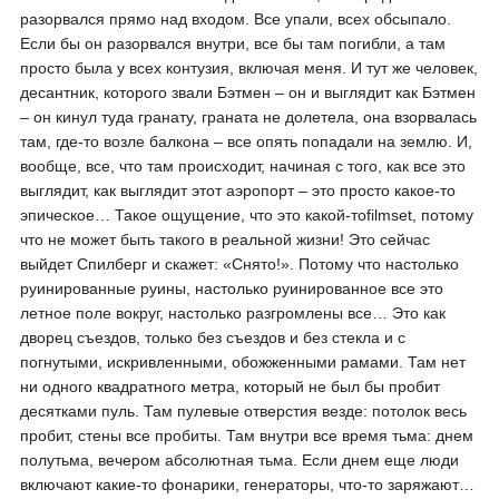
разорвался прямо над входом. Все упали, всех обсыпало.
Если бы он разорвался внутри, все бы там погибли, а там
просто была у всех контузия, включая меня. И тут же человек,
десантник, которого звали Бэтмен – он и выглядит как Бэтмен
– он кинул туда гранату, граната не долетела, она взорвалась
там, где-то возле балкона – все опять попадали на землю. И,
вообще, все, что там происходит, начиная с того, как все это
выглядит, как выглядит этот аэропорт – это просто какое-то
эпическое… Такое ощущение, что это какой-тоfilmset, потому
что не может быть такого в реальной жизни! Это сейчас
выйдет Спилберг и скажет: «Снято!». Потому что настолько
руинированные руины, настолько руинированное все это
летное поле вокруг, настолько разгромлены все… Это как
дворец съездов, только без съездов и без стекла и с
погнутыми, искривленными, обожженными рамами. Там нет
ни одного квадратного метра, который не был бы пробит
десятками пуль. Там пулевые отверстия везде: потолок весь
пробит, стены все пробиты. Там внутри все время тьма: днем
полутьма, вечером абсолютная тьма. Если днем еще люди
включают какие-то фонарики, генераторы, что-то заряжают…