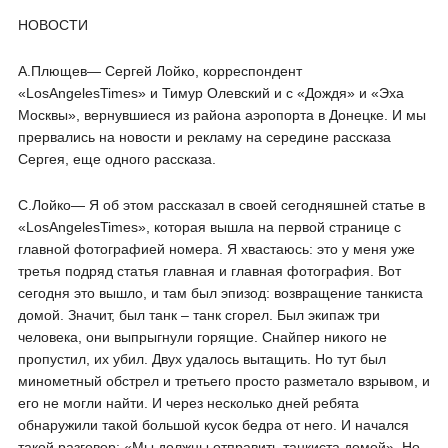
НОВОСТИ
А.Плющев― Сергей Лойко, корреспондент
«LosAngelesTimes» и Тимур Олевский и с «Дождя» и «Эха
Москвы», вернувшиеся из района аэропорта в Донецке. И мы
прервались на новости и рекламу на середине рассказа
Сергея, еще одного рассказа.
С.Лойко― Я об этом рассказал в своей сегодняшней статье в
«LosAngelesTimes», которая вышла на первой странице с
главной фотографией номера. Я хвастаюсь: это у меня уже
третья подряд статья главная и главная фотография. Вот
сегодня это вышло, и там был эпизод: возвращение танкиста
домой. Значит, был танк – танк сгорел. Был экипаж три
человека, они выпрыгнули горящие. Снайпер никого не
пропустил, их убил. Двух удалось вытащить. Но тут был
минометный обстрел и третьего просто разметало взрывом, и
его не могли найти. И через несколько дней ребята
обнаружили такой большой кусок бедра от него. И начался
такой разговор: «Мы должны отправить танкиста домой». Но