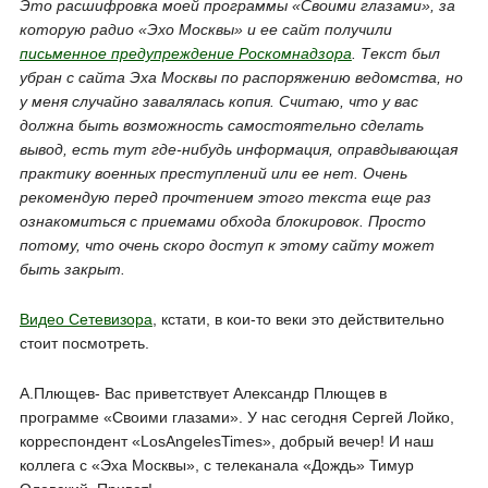
Это расшифровка моей программы «Своими глазами», за
которую радио «Эхо Москвы» и ее сайт получили
письменное предупреждение Роскомнадзора
. Текст был
убран с сайта Эха Москвы по распоряжению ведомства, но
у меня случайно завалялась копия. Считаю, что у вас
должна быть возможность самостоятельно сделать
вывод, есть тут где-нибудь информация, оправдывающая
практику военных преступлений или ее нет. Очень
рекомендую перед прочтением этого текста еще раз
ознакомиться с приемами обхода блокировок. Просто
потому, что очень скоро доступ к этому сайту может
быть закрыт.
Видео Сетевизора
, кстати, в кои-то веки это действительно
стоит посмотреть.
А.Плющев- Вас приветствует Александр Плющев в
программе «Своими глазами». У нас сегодня Сергей Лойко,
корреспондент «LosAngelesTimes», добрый вечер! И наш
коллега с «Эха Москвы», с телеканала «Дождь» Тимур