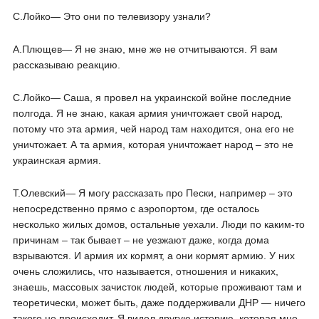
С.Лойко― Это они по телевизору узнали?
А.Плющев― Я не знаю, мне же не отчитываются. Я вам
рассказываю реакцию.
С.Лойко― Саша, я провел на украинской войне последние
полгода. Я не знаю, какая армия уничтожает свой народ,
потому что эта армия, чей народ там находится, она его не
уничтожает. А та армия, которая уничтожает народ – это не
украинская армия.
Т.Олевский― Я могу рассказать про Пески, например – это
непосредственно прямо с аэропортом, где осталось
несколько жилых домов, остальные уехали. Люди по каким-то
причинам – так бывает – не уезжают даже, когда дома
взрываются. И армия их кормят, а они кормят армию. У них
очень сложились, что называется, отношения и никаких,
знаешь, массовых зачисток людей, которые проживают там и
теоретически, может быть, даже поддерживали ДНР — ничего
такого не происходит. Я видел другую историю, которая мне