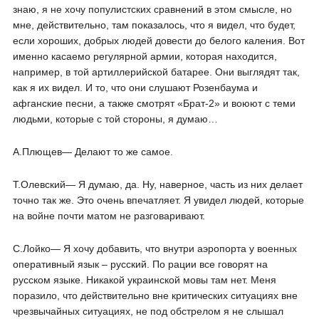
знаю, я не хочу популистских сравнений в этом смысле, но
мне, действительно, там показалось, что я видел, что будет,
если хороших, добрых людей довести до белого каления. Вот
именно касаемо регулярной армии, которая находится,
например, в той артиллерийской батарее. Они выглядят так,
как я их видел. И то, что они слушают Розенбаума и
афганские песни, а также смотрят «Брат-2» и воюют с теми
людьми, которые с той стороны, я думаю…
А.Плющев― Делают то же самое.
Т.Олевский― Я думаю, да. Ну, наверное, часть из них делает
точно так же. Это очень впечатляет. Я увидел людей, которые
на войне почти матом не разговаривают.
С.Лойко― Я хочу добавить, что внутри аэропорта у военных
оперативный язык – русский. По рации все говорят на
русском языке. Никакой украинской мовы там нет. Меня
поразило, что действительно вне критических ситуациях вне
чрезвычайных ситуациях, не под обстрелом я не слышал