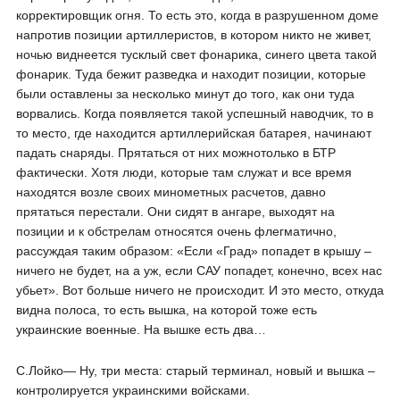
корректировщик огня. То есть это, когда в разрушенном доме
напротив позиции артиллеристов, в котором никто не живет,
ночью виднеется тусклый свет фонарика, синего цвета такой
фонарик. Туда бежит разведка и находит позиции, которые
были оставлены за несколько минут до того, как они туда
ворвались. Когда появляется такой успешный наводчик, то в
то место, где находится артиллерийская батарея, начинают
падать снаряды. Прятаться от них можнотолько в БТР
фактически. Хотя люди, которые там служат и все время
находятся возле своих минометных расчетов, давно
прятаться перестали. Они сидят в ангаре, выходят на
позиции и к обстрелам относятся очень флегматично,
рассуждая таким образом: «Если «Град» попадет в крышу –
ничего не будет, на а уж, если САУ попадет, конечно, всех нас
убьет». Вот больше ничего не происходит. И это место, откуда
видна полоса, то есть вышка, на которой тоже есть
украинские военные. На вышке есть два…
С.Лойко― Ну, три места: старый терминал, новый и вышка –
контролируется украинскими войсками.