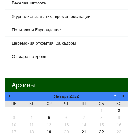
Веселая школота
Журналистская этика времен оккупации
Политика и Евровидение
Церемония открытия. За кадром
О пиаре на крови
Архивы
<
>
Январь 2022
▼
ПН
ВТ
СР
ЧТ
ПТ
СБ
ВС
1
2
3
4
5
6
7
8
9
10
11
12
13
14
15
16
17
18
19
20
21
22
23