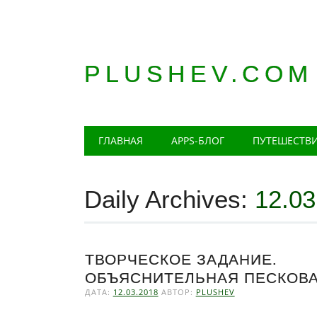
PLUSHEV.COM
Главное меню
Skip
ГЛАВНАЯ
APPS-БЛОГ
ПУТЕШЕСТВ
to
content
Daily Archives:
12.03
ТВОРЧЕСКОЕ ЗАДАНИЕ.
ОБЪЯСНИТЕЛЬНАЯ ПЕСКОВ
ДАТА:
12.03.2018
АВТОР:
PLUSHEV