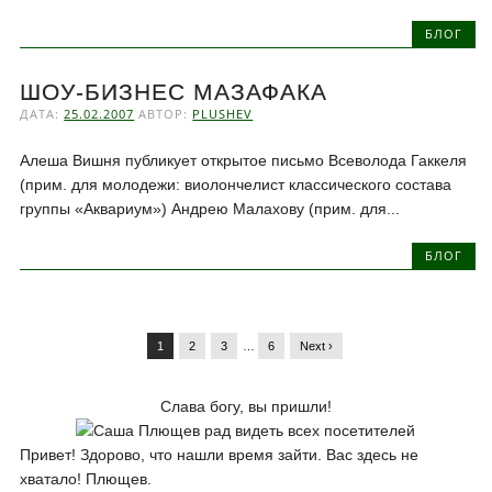
БЛОГ
ШОУ-БИЗНЕС МАЗАФАКА
ДАТА:
25.02.2007
АВТОР:
PLUSHEV
Алеша Вишня публикует открытое письмо Всеволода Гаккеля
(прим. для молодежи: виолончелист классического состава
группы «Аквариум») Андрею Малахову (прим. для...
БЛОГ
1
2
3
…
6
Next ›
Слава богу, вы пришли!
Привет! Здорово, что нашли время зайти. Вас здесь не
хватало! Плющев.