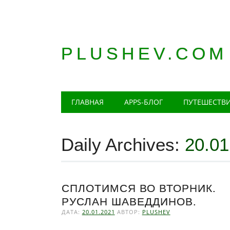
PLUSHEV.COM
Главное меню
Skip
ГЛАВНАЯ
APPS-БЛОГ
ПУТЕШЕСТВ
to
content
Daily Archives:
20.01
СПЛОТИМСЯ ВО ВТОРНИК.
РУСЛАН ШАВЕДДИНОВ.
ДАТА:
20.01.2021
АВТОР:
PLUSHEV