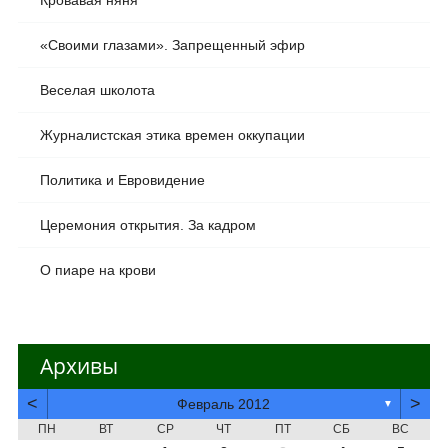
Кровавая няня
«Своими глазами». Запрещенный эфир
Веселая школота
Журналистская этика времен оккупации
Политика и Евровидение
Церемония открытия. За кадром
О пиаре на крови
Архивы
<
>
Февраль 2012
▼
ПН
ВТ
СР
ЧТ
ПТ
СБ
ВС