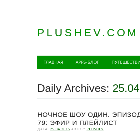
PLUSHEV.COM
Главное меню
Skip
ГЛАВНАЯ
APPS-БЛОГ
ПУТЕШЕСТВ
to
content
Daily Archives:
25.04
НОЧНОЕ ШОУ ОДИН. ЭПИЗО
79: ЭФИР И ПЛЕЙЛИСТ
ДАТА:
25.04.2015
АВТОР:
PLUSHEV