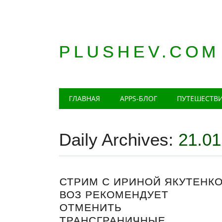
PLUSHEV.COM
Главное меню
Skip
ГЛАВНАЯ
APPS-БЛОГ
ПУТЕШЕСТВ
to
content
Daily Archives:
21.01
СТРИМ С ИРИНОЙ ЯКУТЕНКО
ВОЗ РЕКОМЕНДУЕТ
ОТМЕНИТЬ
ТРАНСГРАНИЧНЫЕ