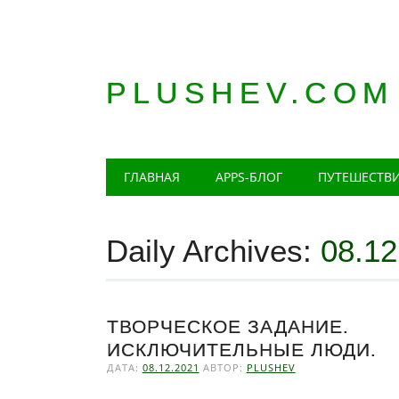
PLUSHEV.COM
Главное меню
Skip
ГЛАВНАЯ
APPS-БЛОГ
ПУТЕШЕСТВ
to
content
Daily Archives:
08.12
ТВОРЧЕСКОЕ ЗАДАНИЕ.
ИСКЛЮЧИТЕЛЬНЫЕ ЛЮДИ.
ДАТА:
08.12.2021
АВТОР:
PLUSHEV