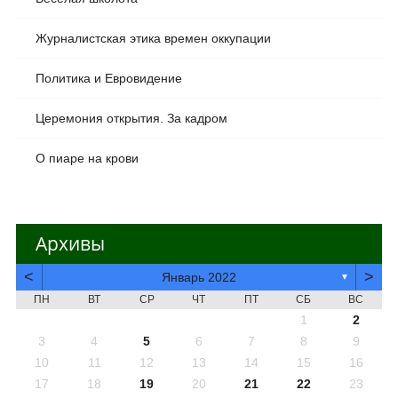
Журналистская этика времен оккупации
Политика и Евровидение
Церемония открытия. За кадром
О пиаре на крови
Архивы
<
>
Январь 2022
▼
ПН
ВТ
СР
ЧТ
ПТ
СБ
ВС
1
2
3
4
5
6
7
8
9
10
11
12
13
14
15
16
17
18
19
20
21
22
23