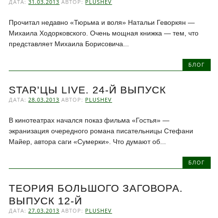
ДАТА:
31.03.2013
АВТОР:
PLUSHEV
Прочитал недавно «Тюрьма и воля» Натальи Геворкян —
Михаила Ходорковского. Очень мощная книжка — тем, что
представляет Михаила Борисовича...
БЛОГ
STAR’ЦЫ LIVE. 24-Й ВЫПУСК
ДАТА:
28.03.2013
АВТОР:
PLUSHEV
В кинотеатрах начался показ фильма «Гостья» —
экранизация очередного романа писательницы Стефани
Майер, автора саги «Сумерки». Что думают об...
БЛОГ
ТЕОРИЯ БОЛЬШОГО ЗАГОВОРА.
ВЫПУСК 12-Й
ДАТА:
27.03.2013
АВТОР:
PLUSHEV