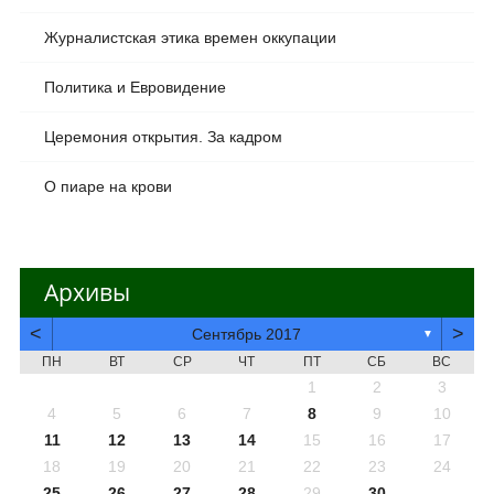
Журналистская этика времен оккупации
Политика и Евровидение
Церемония открытия. За кадром
О пиаре на крови
Архивы
<
>
Сентябрь 2017
▼
ПН
ВТ
СР
ЧТ
ПТ
СБ
ВС
1
2
3
4
5
6
7
8
9
10
11
12
13
14
15
16
17
18
19
20
21
22
23
24
25
26
27
28
29
30