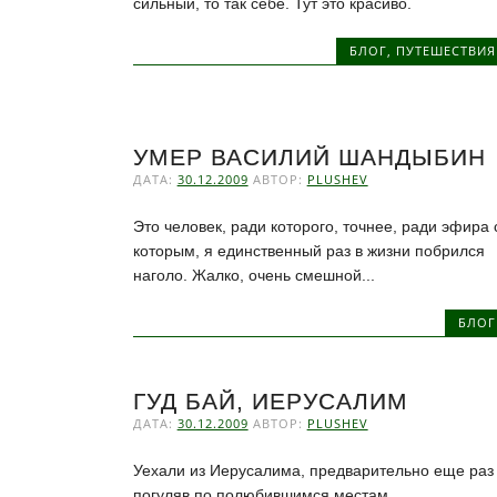
сильный, то так себе. Тут это красиво.
БЛОГ
,
ПУТЕШЕСТВИЯ
УМЕР ВАСИЛИЙ ШАНДЫБИН
ДАТА:
30.12.2009
АВТОР:
PLUSHEV
Это человек, ради которого, точнее, ради эфира 
которым, я единственный раз в жизни побрился
наголо. Жалко, очень смешной...
БЛОГ
ГУД БАЙ, ИЕРУСАЛИМ
ДАТА:
30.12.2009
АВТОР:
PLUSHEV
Уехали из Иерусалима, предварительно еще раз
погуляв по полюбившимся местам.