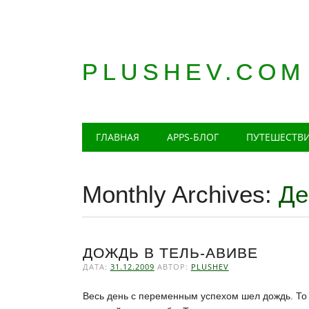
PLUSHEV.COM
Главное меню
Skip
ГЛАВНАЯ
APPS-БЛОГ
ПУТЕШЕСТВ
to
content
Monthly Archives:
Де
ДОЖДЬ В ТЕЛЬ-АВИВЕ
ДАТА:
31.12.2009
АВТОР:
PLUSHEV
Весь день с переменным успехом шел дождь. То