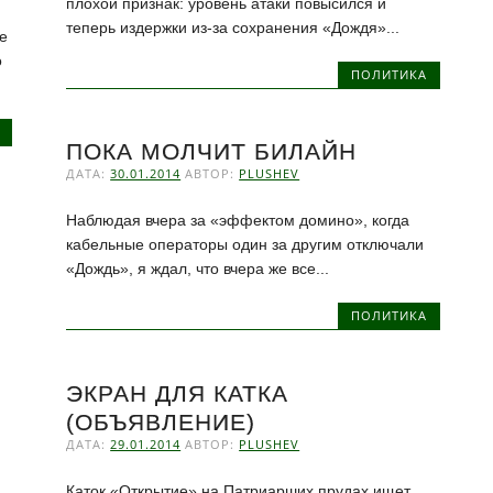
плохой признак: уровень атаки повысился и
теперь издержки из-за сохранения «Дождя»...
he
o
ПОЛИТИКА
ПОКА МОЛЧИТ БИЛАЙН
ДАТА:
30.01.2014
АВТОР:
PLUSHEV
Наблюдая вчера за «эффектом домино», когда
кабельные операторы один за другим отключали
«Дождь», я ждал, что вчера же все...
ПОЛИТИКА
ЭКРАН ДЛЯ КАТКА
(ОБЪЯВЛЕНИЕ)
ДАТА:
29.01.2014
АВТОР:
PLUSHEV
Каток «Открытие» на Патриарших прудах ищет