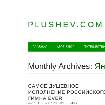
PLUSHEV.COM
Главное меню
Skip
ГЛАВНАЯ
APPS-БЛОГ
ПУТЕШЕСТВ
to
content
Monthly Archives:
Ян
САМОЕ ДУШЕВНОЕ
ИСПОЛНЕНИЕ РОССИЙСКОГ
ГИМНА EVER
ДАТА:
31.01.2014
АВТОР:
PLUSHEV