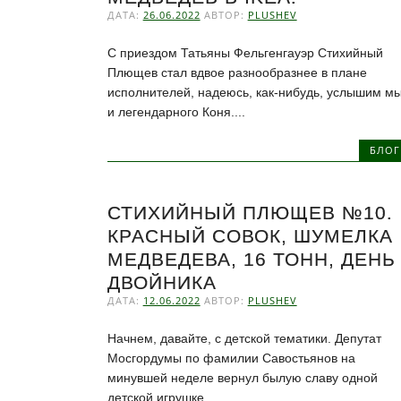
ДАТА:
26.06.2022
АВТОР:
PLUSHEV
С приездом Татьяны Фельгенгауэр Стихийный
Плющев стал вдвое разнообразнее в плане
исполнителей, надеюсь, как-нибудь, услышим м
и легендарного Коня....
БЛОГ
СТИХИЙНЫЙ ПЛЮЩЕВ №10.
КРАСНЫЙ СОВОК, ШУМЕЛКА
МЕДВЕДЕВА, 16 ТОНН, ДЕНЬ
ДВОЙНИКА
ДАТА:
12.06.2022
АВТОР:
PLUSHEV
Начнем, давайте, с детской тематики. Депутат
Мосгордумы по фамилии Савостьянов на
минувшей неделе вернул былую славу одной
детской игрушке....