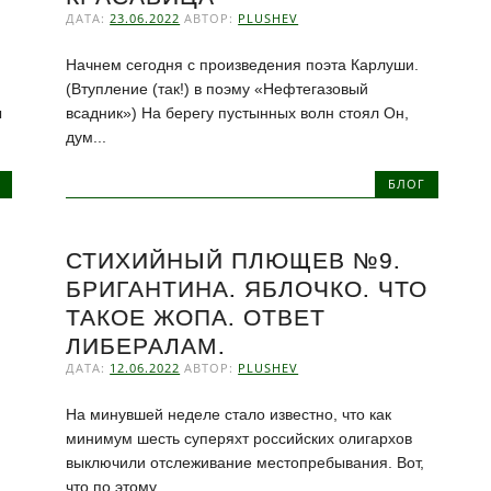
ДАТА:
23.06.2022
АВТОР:
PLUSHEV
Начнем сегодня с произведения поэта Карлуши.
(Втупление (так!) в поэму «Нефтегазовый
ы
всадник») На берегу пустынных волн стоял Он,
дум...
БЛОГ
СТИХИЙНЫЙ ПЛЮЩЕВ №9.
БРИГАНТИНА. ЯБЛОЧКО. ЧТО
ТАКОЕ ЖОПА. ОТВЕТ
ЛИБЕРАЛАМ.
ДАТА:
12.06.2022
АВТОР:
PLUSHEV
На минувшей неделе стало известно, что как
минимум шесть суперяхт российских олигархов
выключили отслеживание местопребывания. Вот,
что по этому...