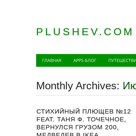
PLUSHEV.COM
Главное меню
Skip
ГЛАВНАЯ
APPS-БЛОГ
ПУТЕШЕСТВ
to
content
Monthly Archives:
Ию
СТИХИЙНЫЙ ПЛЮЩЕВ №12
FEAT. ТАНЯ Ф. ТОЧЕЧНОЕ,
ВЕРНУЛСЯ ГРУЗОМ 200,
МЕДВЕДЕВ В IKEA.