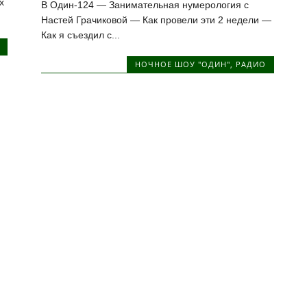
х
В Один-124 — Занимательная нумерология с
Настей Грачиковой — Как провели эти 2 недели —
Как я съездил с...
НОЧНОЕ ШОУ "ОДИН"
,
РАДИО