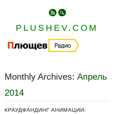
PLUSHEV.COM
Главное меню
Skip
to
Monthly Archives:
Апрель
content
2014
КРАУДФАНДИНГ АНИМАЦИИ: