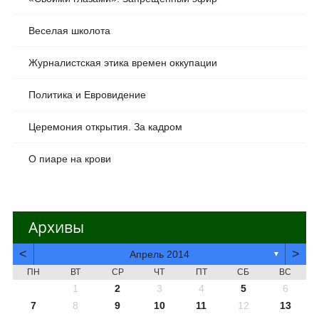
Веселая школота
Журналистская этика времен оккупации
Политика и Евровидение
Церемония открытия. За кадром
О пиаре на крови
Архивы
<
>
Апрель 2014
▼
ПН
ВТ
СР
ЧТ
ПТ
СБ
ВС
1
2
3
4
5
6
7
8
9
10
11
12
13