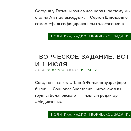
Сегодня у Татьяны защемило нерв и поэтому мы
стояли!А к нам выходили:— Сергей Шпилькин о
самом сфальсифицированном голосовании в...
ПОЛИТИКА
,
РАДИО
,
ТВОРЧЕСКОЕ ЗАДАНИЕ
ТВОРЧЕСКОЕ ЗАДАНИЕ. ВОТ
И 1 ИЮЛЯ.
ДАТА:
01.07.2020
АВТОР:
PLUSHEV
Сегодня в нашем с Таней Фельгенгауэр эфире
были: — Социолог Анастасия Никольская из
группы Белановского — Главный редактор
«Медиазоны»...
ПОЛИТИКА
,
РАДИО
,
ТВОРЧЕСКОЕ ЗАДАНИЕ