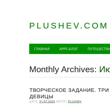
PLUSHEV.COM
Главное меню
Skip
ГЛАВНАЯ
APPS-БЛОГ
ПУТЕШЕСТВ
to
content
Monthly Archives:
Ию
ТВОРЧЕСКОЕ ЗАДАНИЕ. ТРИ
ДЕВИЦЫ
ДАТА:
31.07.2020
АВТОР:
PLUSHEV