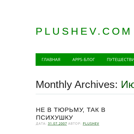
PLUSHEV.COM
Главное меню
Skip
ГЛАВНАЯ
APPS-БЛОГ
ПУТЕШЕСТВ
to
content
Monthly Archives:
Ию
НЕ В ТЮРЬМУ, ТАК В
ПСИХУШКУ
ДАТА:
31.07.2007
АВТОР:
PLUSHEV