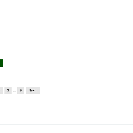
2
3
…
9
Next ›