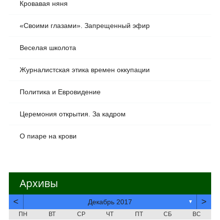
Кровавая няня
«Своими глазами». Запрещенный эфир
Веселая школота
Журналистская этика времен оккупации
Политика и Евровидение
Церемония открытия. За кадром
О пиаре на крови
Архивы
<
>
Декабрь 2017
▼
ПН
ВТ
СР
ЧТ
ПТ
СБ
ВС