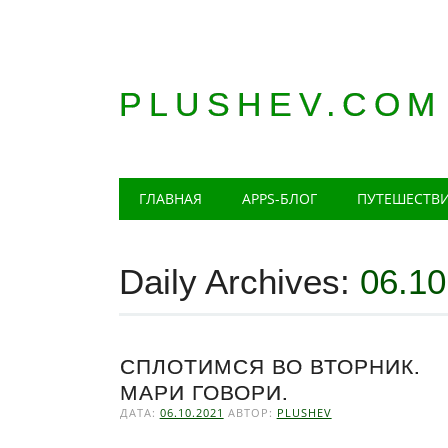
PLUSHEV.COM
Главное меню
Skip
ГЛАВНАЯ
APPS-БЛОГ
ПУТЕШЕСТВ
to
content
Daily Archives:
06.10
СПЛОТИМСЯ ВО ВТОРНИК.
МАРИ ГОВОРИ.
ДАТА:
06.10.2021
АВТОР:
PLUSHEV