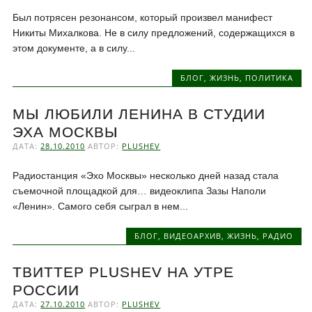
Был потрясен резонансом, который произвел манифест
Никиты Михалкова. Не в силу предложений, содержащихся в
этом документе, а в силу...
БЛОГ
,
ЖИЗНЬ
,
ПОЛИТИКА
МЫ ЛЮБИЛИ ЛЕНИНА В СТУДИИ
ЭХА МОСКВЫ
ДАТА:
28.10.2010
АВТОР:
PLUSHEV
Радиостанция «Эхо Москвы» несколько дней назад стала
съемочной площадкой для… видеоклипа Зазы Наполи
«Ленин». Самого себя сыграл в нем...
БЛОГ
,
ВИДЕОАРХИВ
,
ЖИЗНЬ
,
РАДИО
ТВИТТЕР PLUSHEV НА УТРЕ
РОССИИ
ДАТА:
27.10.2010
АВТОР:
PLUSHEV