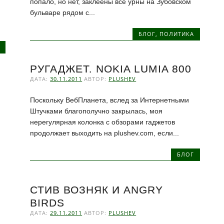
попало, но нет, заклеены все урны на Зубовском
бульваре рядом с...
БЛОГ
,
ПОЛИТИКА
РУГАДЖЕТ. NOKIA LUMIA 800
ДАТА:
30.11.2011
АВТОР:
PLUSHEV
Поскольку ВебПланета, вслед за Интернетными
Штучками благополучно закрылась, моя
нерегулярная колонка с обзорами гаджетов
продолжает выходить на plushev.com, если...
БЛОГ
СТИВ ВОЗНЯК И ANGRY
BIRDS
ДАТА:
29.11.2011
АВТОР:
PLUSHEV