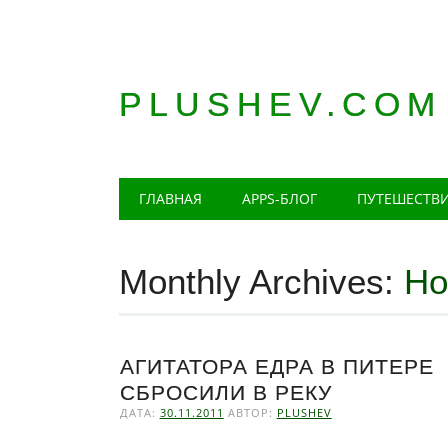
PLUSHEV.COM
Главное меню
Skip
ГЛАВНАЯ
APPS-БЛОГ
ПУТЕШЕСТВ
to
content
Monthly Archives:
Но
АГИТАТОРА ЕДРА В ПИТЕРЕ
СБРОСИЛИ В РЕКУ
ДАТА:
30.11.2011
АВТОР:
PLUSHEV