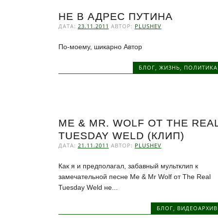
НЕ В АДРЕС ПУТИНА
ДАТА:
23.11.2011
АВТОР:
PLUSHEV
По-моему, шикарно Автор
БЛОГ
,
ЖИЗНЬ
,
ПОЛИТИКА
ME & MR. WOLF ОТ THE REA
TUESDAY WELD (КЛИП)
ДАТА:
21.11.2011
АВТОР:
PLUSHEV
Как я и предполагал, забавный мультклип к
замечательной песне Me & Mr Wolf от The Real
Tuesday Weld не...
БЛОГ
,
ВИДЕОАРХИВ