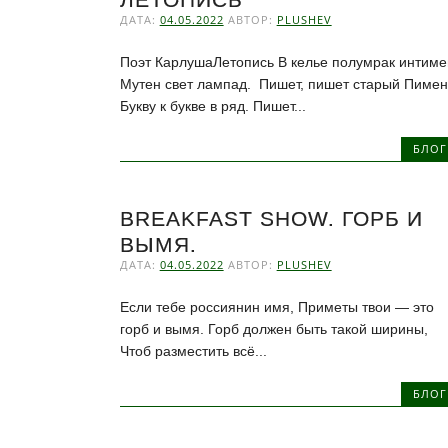
ДАТА:
04.05.2022
АВТОР:
PLUSHEV
Поэт КарлушаЛетопись В келье полумрак интиме
Мутен свет лампад. Пишет, пишет старый Пимен
Букву к букве в ряд. Пишет...
БЛОГ
BREAKFAST SHOW. ГОРБ И
ВЫМЯ.
ДАТА:
04.05.2022
АВТОР:
PLUSHEV
Если тебе россиянин имя, Приметы твои — это
горб и вымя. Горб должен быть такой ширины,
Чтоб разместить всё...
БЛОГ