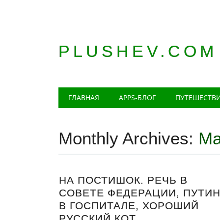
PLUSHEV.COM
Главное меню
Skip
ГЛАВНАЯ
APPS-БЛОГ
ПУТЕШЕСТВ
to
content
Monthly Archives:
Ма
НА ПОСТИШОК. РЕЧЬ В
СОВЕТЕ ФЕДЕРАЦИИ, ПУТИ
В ГОСПИТАЛЕ, ХОРОШИЙ
РУССКИЙ КОТ.