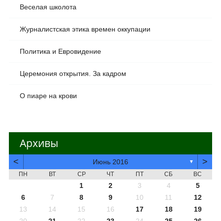
Веселая школота
Журналистская этика времен оккупации
Политика и Евровидение
Церемония открытия. За кадром
О пиаре на крови
Архивы
<
>
Июнь 2016
▼
ПН
ВТ
СР
ЧТ
ПТ
СБ
ВС
1
2
3
4
5
6
7
8
9
10
11
12
13
14
15
16
17
18
19