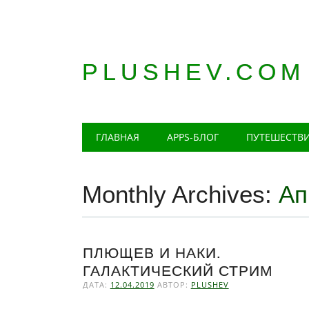
PLUSHEV.COM
Главное меню
Skip
ГЛАВНАЯ
APPS-БЛОГ
ПУТЕШЕСТВ
to
content
Monthly Archives:
Ап
ПЛЮЩЕВ И НАКИ.
ГАЛАКТИЧЕСКИЙ СТРИМ
ДАТА:
12.04.2019
АВТОР:
PLUSHEV