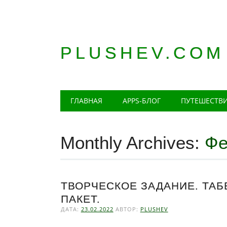
PLUSHEV.COM
Главное меню
Skip
ГЛАВНАЯ
APPS-БЛОГ
ПУТЕШЕСТВ
to
content
Monthly Archives:
Фе
ТВОРЧЕСКОЕ ЗАДАНИЕ. ТАБ
ПАКЕТ.
ДАТА:
23.02.2022
АВТОР:
PLUSHEV