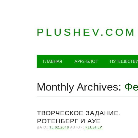
PLUSHEV.COM
Главное меню
Skip
ГЛАВНАЯ
APPS-БЛОГ
ПУТЕШЕСТВ
to
content
Monthly Archives:
Фе
ТВОРЧЕСКОЕ ЗАДАНИЕ.
РОТЕНБЕРГ И АУЕ
ДАТА:
15.02.2018
АВТОР:
PLUSHEV