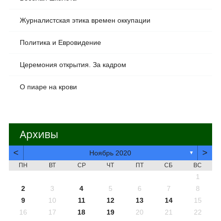
Журналистская этика времен оккупации
Политика и Евровидение
Церемония открытия. За кадром
О пиаре на крови
Архивы
<
>
Ноябрь 2020
▼
ПН
ВТ
СР
ЧТ
ПТ
СБ
ВС
1
2
3
4
5
6
7
8
9
10
11
12
13
14
15
16
17
18
19
20
21
22