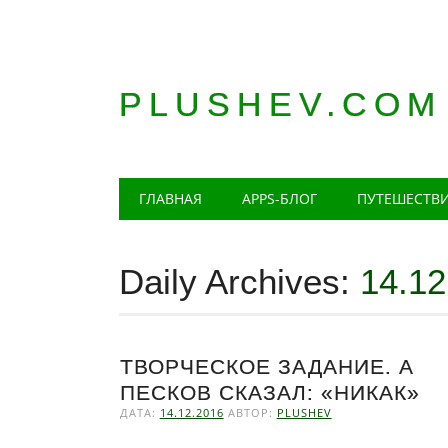
PLUSHEV.COM
Главное меню
Skip
ГЛАВНАЯ
APPS-БЛОГ
ПУТЕШЕСТВ
to
content
Daily Archives:
14.12
ТВОРЧЕСКОЕ ЗАДАНИЕ. А
ПЕСКОВ СКАЗАЛ: «НИКАК»
ДАТА:
14.12.2016
АВТОР:
PLUSHEV